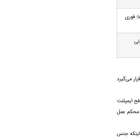
: فوری
لی
ار می‌گیرد
طح ایمپلنت
ن محکم عمل
اینکه جنس