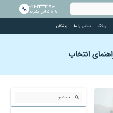
021-22394710
با ما تماس بگیرید
وبلاگ
تماس با ما
پزشکان
اهنمای انتخاب