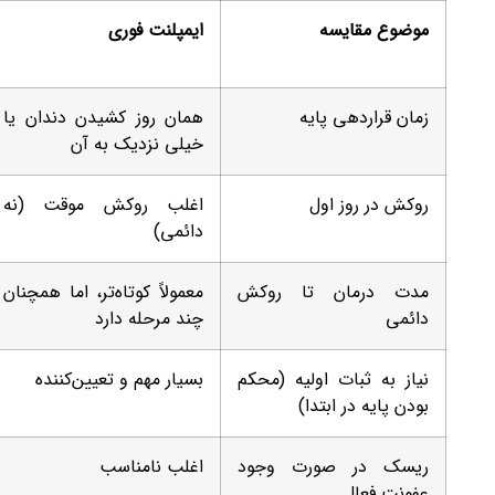
موضوع مقایسه
ایمپلنت فوری
زمان قراردهی پایه
همان روز کشیدن دندان یا
خیلی نزدیک به آن
روکش در روز اول
اغلب روکش موقت (نه
دائمی)
مدت درمان تا روکش
معمولاً کوتاه‌تر، اما همچنان
دائمی
چند مرحله دارد
نیاز به ثبات اولیه (محکم
بسیار مهم و تعیین‌کننده
بودن پایه در ابتدا)
ریسک در صورت وجود
اغلب نامناسب
عفونت فعال