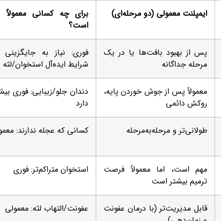
ایمپلنت معمولی (دو مرحله‌ای)
برای چه کسانی معمولاً م
است؟
پس از بهبود بافت‌ها یا در یک
فوری: نیاز به جایگزینی
مرحله جداگانه
شرایط ایده‌آل استخوان/لثه
معمولاً پس از جوش خوردن پایه،
دندان جلو/زیبایی: فوری بیشت
روکش دائمی
دارد
طولانی‌تر و مرحله‌به‌مرحله
کسانی که عجله ندارند: معمو
مهم است، اما معمولاً فرصت
استخوان متراکم‌تر: فوری
ترمیم بیشتر است
قابل مدیریت‌تر (با درمان عفونت
عفونت/التهاب لثه: معمولی
و زمان‌دهی)