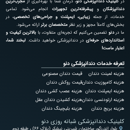
در
کلینیک دندانپزشکی دنو
، درمان شما با بهره‌گیری از
مجرب‌ترین
دندانپزشکان
و
پیشرفته‌ترین تجهیزات
انجام می‌شود. تمامی
خدمات، از جمله
زیبایی، ایمپلنت و جراحی‌های تخصصی
، در
بخش‌های کاملاً مجهز و زیر نظر
متخصصان برتر
ارائه می‌شود.
ما در
دنو
تضمین می‌کنیم که تجربه‌ای متفاوت، با
بالاترین کیفیت و
استانداردهای حرفه‌ای
در دندانپزشکی خواهید داشت.
لبخند شما،
اعتبار ماست!
تعرفه خدمات دندانپزشکی دنو
هزینه لمینت دندان
قیمت دندان مصنوعی
هزینه کامپوزیت دندان
قیمت روکش دندان
هزینه ایمپلنت دندان
هزینه عصب کشی دندان
هزینه ارتودنسی دندان
هزینه کشیدن دندان عقل
هزینه بریج دندان
هزینه بلیچینگ دندان
کلینیک دندانپزشکی شبانه روزی دنو
بلوار اندرزگو، ساختمان شیرینی نیشکر (پلاک 66) ، طبقه دوم